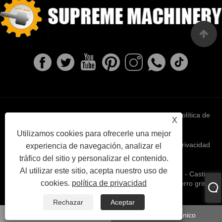
Links
Sitemap
RSS
XML
política de
X
Utilizamos cookies para ofrecerle una mejor
privacidad
experiencia de navegación, analizar el
tráfico del sitio y personalizar el contenido.
Al utilizar este sitio, acepta nuestro uso de
Copyright © 2022 Ningbo Supreme Machinery Co., Ltd. - Casting
cookies.
política de privacidad
de hierro dúctil, fundición de inversión, fundición de hierro gris -
Todos los derechos reservados.
Rechazar
Aceptar
whatsapp
Correo electrónico