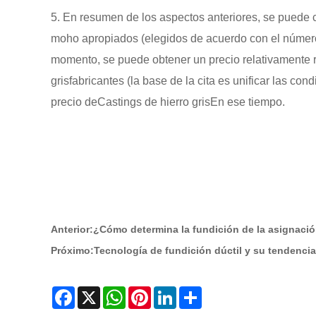
5. En resumen de los aspectos anteriores, se puede 
moho apropiados (elegidos de acuerdo con el número 
momento, se puede obtener un precio relativamente raz
gris
fabricantes (la base de la cita es unificar las co
precio de
Castings de hierro gris
En ese tiempo.
Anterior:
¿Cómo determina la fundición de la asignaci
Próximo:
Tecnología de fundición dúctil y su tendencia
Facebook
X
WhatsApp
Pinterest
LinkedIn
Share