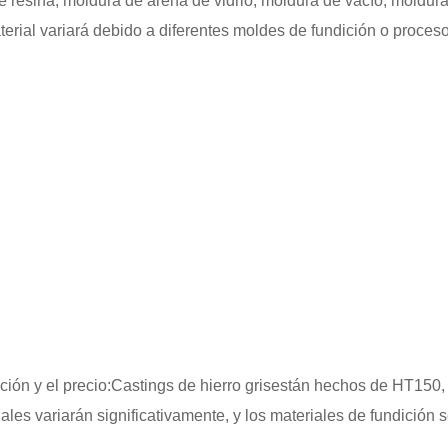
esina, moldura de arena de vidrio, moldura de vacío, moldura d
terial variará debido a diferentes moldes de fundición o proceso
ción y el precio:
Castings de hierro gris
están hechos de HT150,
ales variarán significativamente, y los materiales de fundición