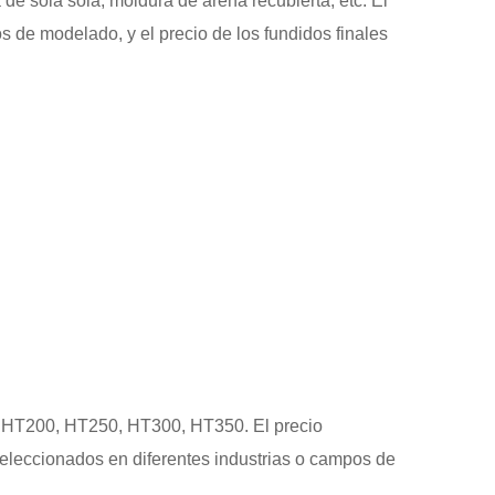
e sola sola, moldura de arena recubierta, etc. El
s de modelado, y el precio de los fundidos finales
 HT200, HT250, HT300, HT350. El precio
 seleccionados en diferentes industrias o campos de