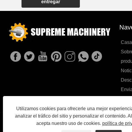
entregar
Nave
Casa
Sobr
prod
Notic
Desc
Envia
Cont
Utilizamos cookies para ofrecerle una mejor experienc
analizar el tráfico del sitio y personalizar el contenido. Al 
Links
Sitemap
acepta nuestro uso de cookies.
RSS
XML
política de privacidad
política de pr