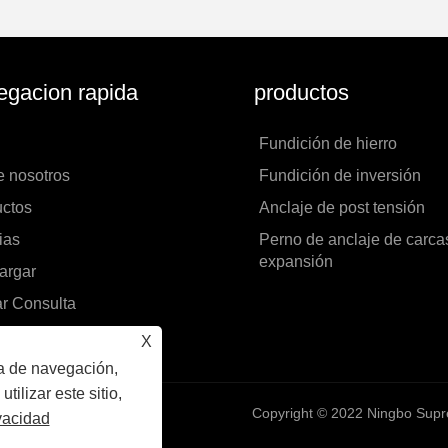
gacion rapida
productos
Fundición de hierro
e nosotros
Fundición de inversión
uctos
Anclaje de post tensión
ias
Perno de anclaje de carca
expansión
argar
r Consulta
áctenos
X
ia de navegación,
utilizar este sitio,
Copyright © 2022 Ningbo Suprem
ivacidad