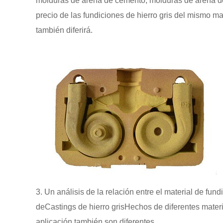
molduras de arena de cemento, molduras de arena de r
precio de las fundiciones de hierro gris del mismo ma
también diferirá.
3. Un análisis de la relación entre el material de fundi
de
Castings de hierro gris
Hechos de diferentes materi
aplicación también son diferentes.