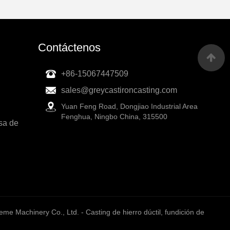
Contáctenos
+86-15067447509
sales@greycastironcasting.com
Yuan Feng Road, Dongjiao Industrial Area
Fenghua, Ningbo China, 315500
sa de
e Machinery Co., Ltd. - Casting de hierro dúctil, fundición de