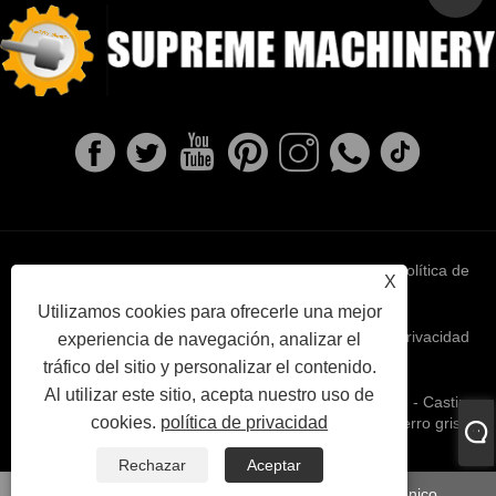
Links
Sitemap
RSS
XML
política de
X
Utilizamos cookies para ofrecerle una mejor
privacidad
experiencia de navegación, analizar el
tráfico del sitio y personalizar el contenido.
Al utilizar este sitio, acepta nuestro uso de
Copyright © 2022 Ningbo Supreme Machinery Co., Ltd. - Casting
cookies.
política de privacidad
de hierro dúctil, fundición de inversión, fundición de hierro gris -
Todos los derechos reservados.
Rechazar
Aceptar
whatsapp
Correo electrónico