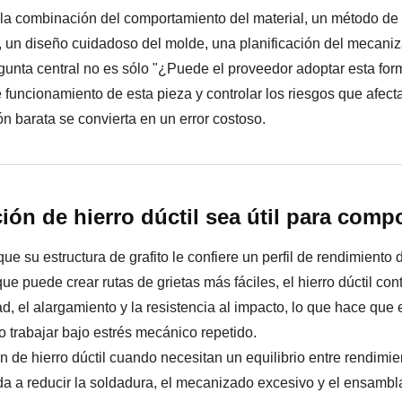
e la combinación del comportamiento del material, un método de
 un diseño cuidadoso del molde, una planificación del mecaniza
egunta central no es sólo "¿Puede el proveedor adoptar esta f
funcionamiento de esta pieza y controlar los riesgos que afec
n barata se convierta en un error costoso.
ión de hierro dúctil sea útil para com
ue su estructura de grafito le confiere un perfil de rendimiento di
e puede crear rutas de grietas más fáciles, el hierro dúctil cont
dad, el alargamiento y la resistencia al impacto, lo que hace q
trabajar bajo estrés mecánico repetido.
n de hierro dúctil cuando necesitan un equilibrio entre rendimi
a a reducir la soldadura, el mecanizado excesivo y el ensambla