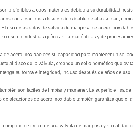
son preferibles a otros materiales debido a su durabilidad, resi
cados con aleaciones de acero inoxidable de alta calidad, como
. El uso de asientos de válvula de mariposa de acero inoxidable 
ara su uso en industrias químicas, farmacéuticas y de procesamie
a de acero inoxidable
es su capacidad para mantener un sellad
uste al disco de la válvula, creando un sello hermético que evi
mantenga su forma e integridad, incluso después de años de uso.
también son fáciles de limpiar y mantener. La superficie lisa de
so de aleaciones de acero inoxidable también garantiza que el as
n componente crítico de una válvula de mariposa y su calidad de