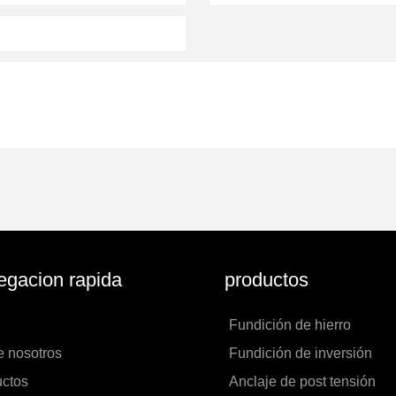
gacion rapida
productos
Fundición de hierro
e nosotros
Fundición de inversión
uctos
Anclaje de post tensión