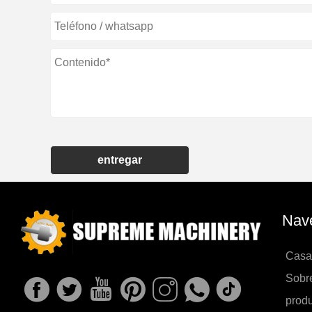
entregar
Nave
Casa
Sobr
prod