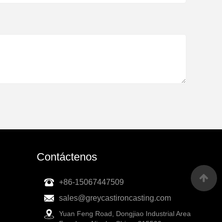
Contáctenos
+86-15067447509
sales@greycastironcasting.com
Yuan Feng Road, Dongjiao Industrial Area