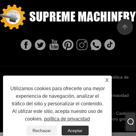
Links
Sitemap
RSS
XML
política de
X
Utilizamos cookies para ofrecerle una mejor
privacidad
experiencia de navegación, analizar el
tráfico del sitio y personalizar el contenido.
Al utilizar este sitio, acepta nuestro uso de
Copyright © 2022 Ningbo Supreme Machinery Co., Ltd. - Casting
cookies.
política de privacidad
de hierro dúctil, fundición de inversión, fundición de hierro gris -
Todos los derechos reservados.
Rechazar
Aceptar