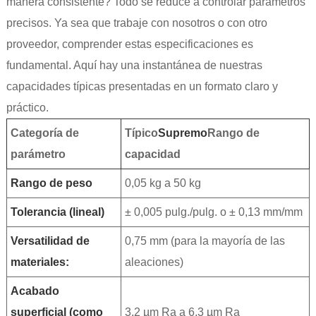
manera consistente? Todo se reduce a controlar parámetros
precisos. Ya sea que trabaje con nosotros o con otro
proveedor, comprender estas especificaciones es
fundamental. Aquí hay una instantánea de nuestras
capacidades típicas presentadas en un formato claro y
práctico.
Categoría de
Típico
Supremo
Rango de
parámetro
capacidad
Rango de peso
0,05 kg a 50 kg
Tolerancia (lineal)
± 0,005 pulg./pulg. o ± 0,13 mm/mm
Versatilidad de
0,75 mm (para la mayoría de las
materiales:
aleaciones)
Acabado
superficial (como
3,2 µm Ra a 6,3 µm Ra